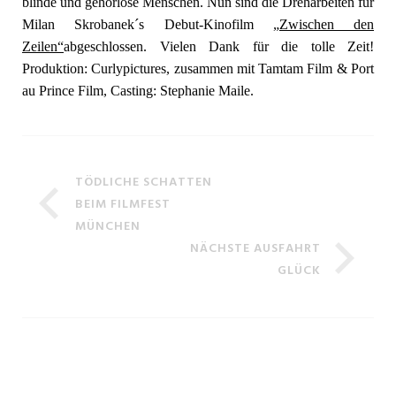
blinde und gehörlose Menschen. Nun sind die Dreharbeiten für
Milan Skrobanek´s Debut-Kinofilm
„Zwischen den
Zeilen“
abgeschlossen. Vielen Dank für die tolle Zeit!
Produktion: Curlypictures, zusammen mit Tamtam Film & Port
au Prince Film, Casting: Stephanie Maile.
TÖDLICHE SCHATTEN
BEIM FILMFEST
MÜNCHEN
NÄCHSTE AUSFAHRT
GLÜCK